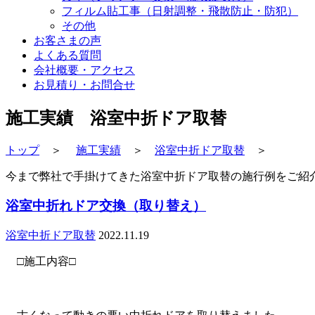
フィルム貼工事（日射調整・飛散防止・防犯）
その他
お客さまの声
よくある質問
会社概要・アクセス
お見積り・お問合せ
施工実績 浴室中折ドア取替
トップ
＞
施工実績
＞
浴室中折ドア取替
＞
今まで弊社で手掛けてきた浴室中折ドア取替の施行例をご紹
浴室中折れドア交換（取り替え）
浴室中折ドア取替
2022.11.19
□施工内容□