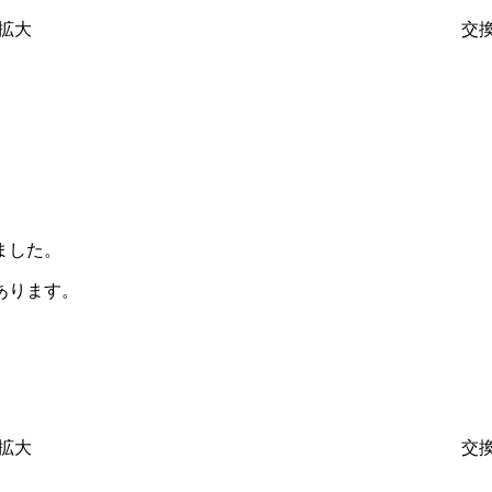
拡大
交
ました。
あります。
拡大
交