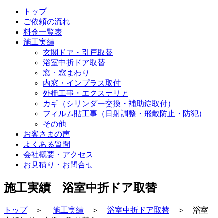
トップ
ご依頼の流れ
料金一覧表
施工実績
玄関ドア・引戸取替
浴室中折ドア取替
窓・窓まわり
内窓・インプラス取付
外柵工事・エクステリア
カギ（シリンダー交換・補助錠取付）
フィルム貼工事（日射調整・飛散防止・防犯）
その他
お客さまの声
よくある質問
会社概要・アクセス
お見積り・お問合せ
施工実績 浴室中折ドア取替
トップ
＞
施工実績
＞
浴室中折ドア取替
＞ 浴室