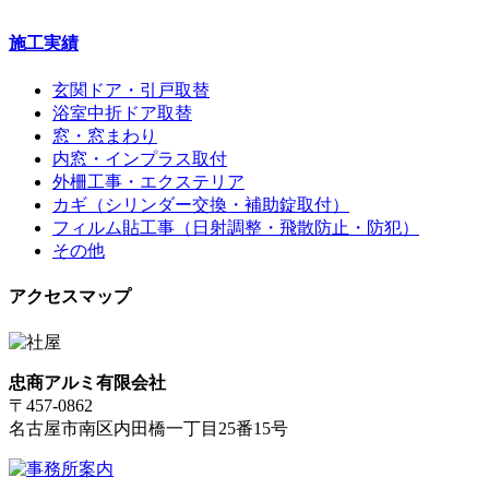
施工実績
玄関ドア・引戸取替
浴室中折ドア取替
窓・窓まわり
内窓・インプラス取付
外柵工事・エクステリア
カギ（シリンダー交換・補助錠取付）
フィルム貼工事（日射調整・飛散防止・防犯）
その他
アクセスマップ
忠商アルミ有限会社
〒457-0862
名古屋市南区内田橋一丁目25番15号