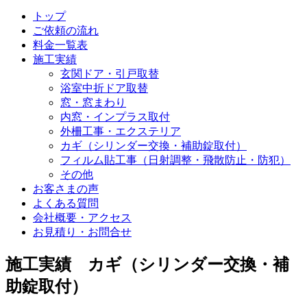
トップ
ご依頼の流れ
料金一覧表
施工実績
玄関ドア・引戸取替
浴室中折ドア取替
窓・窓まわり
内窓・インプラス取付
外柵工事・エクステリア
カギ（シリンダー交換・補助錠取付）
フィルム貼工事（日射調整・飛散防止・防犯）
その他
お客さまの声
よくある質問
会社概要・アクセス
お見積り・お問合せ
施工実績 カギ（シリンダー交換・補
助錠取付）