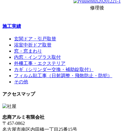
修理後
施工実績
玄関ドア・引戸取替
浴室中折ドア取替
窓・窓まわり
内窓・インプラス取付
外柵工事・エクステリア
カギ（シリンダー交換・補助錠取付）
フィルム貼工事（日射調整・飛散防止・防犯）
その他
アクセスマップ
忠商アルミ有限会社
〒457-0862
名古屋市南区内田橋一丁目25番15号