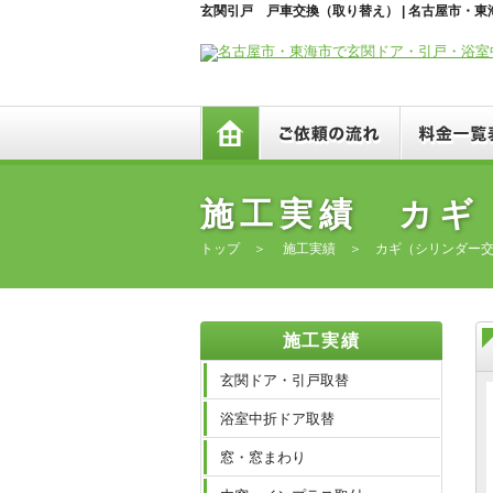
玄関引戸 戸車交換（取り替え） | 名古屋市
トップ
ご依頼の流れ
施工実績 カギ
トップ
＞
施工実績
＞
カギ（シリンダー
施工実績
玄関ドア・引戸取替
浴室中折ドア取替
窓・窓まわり