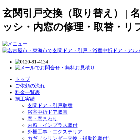
玄関引戸交換（取り替え） |
ッシ・内窓の修理・取替・リ
トップ
ご依頼の流れ
料金一覧表
施工実績
玄関ドア・引戸取替
浴室中折ドア取替
窓・窓まわり
内窓・インプラス取付
外柵工事・エクステリア
カギ（シリンダー交換・補助錠取付）