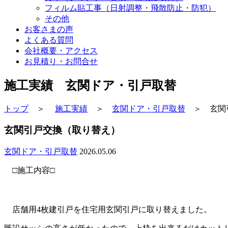
フィルム貼工事（日射調整・飛散防止・防犯）
その他
お客さまの声
よくある質問
会社概要・アクセス
お見積り・お問合せ
施工実績 玄関ドア・引戸取替
トップ
＞
施工実績
＞
玄関ドア・引戸取替
＞ 玄関
玄関引戸交換（取り替え）
玄関ドア・引戸取替
2026.05.06
□施工内容□
店舗用4枚建引戸を住宅用玄関引戸に取り替えました。