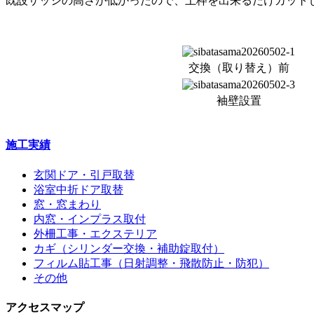
既設サッシの高さが低かったので、上枠を出来るだけカット
交換（取り替え）前
袖壁設置
施工実績
玄関ドア・引戸取替
浴室中折ドア取替
窓・窓まわり
内窓・インプラス取付
外柵工事・エクステリア
カギ（シリンダー交換・補助錠取付）
フィルム貼工事（日射調整・飛散防止・防犯）
その他
アクセスマップ