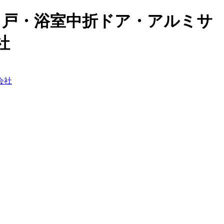
引戸・浴室中折ドア・アルミサ
社