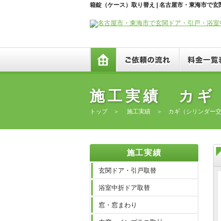
箱錠（ケース）取り替え | 名古屋市・東海市
トップ
ご依頼の流れ
施工実績 カギ
トップ
＞
施工実績
＞
カギ（シリンダー
施工実績
玄関ドア・引戸取替
浴室中折ドア取替
窓・窓まわり