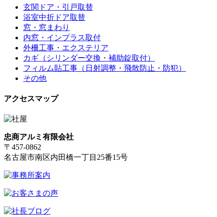
玄関ドア・引戸取替
浴室中折ドア取替
窓・窓まわり
内窓・インプラス取付
外柵工事・エクステリア
カギ（シリンダー交換・補助錠取付）
フィルム貼工事（日射調整・飛散防止・防犯）
その他
アクセスマップ
忠商アルミ有限会社
〒457-0862
名古屋市南区内田橋一丁目25番15号