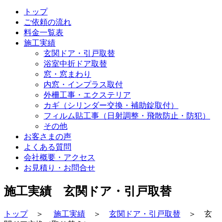
トップ
ご依頼の流れ
料金一覧表
施工実績
玄関ドア・引戸取替
浴室中折ドア取替
窓・窓まわり
内窓・インプラス取付
外柵工事・エクステリア
カギ（シリンダー交換・補助錠取付）
フィルム貼工事（日射調整・飛散防止・防犯）
その他
お客さまの声
よくある質問
会社概要・アクセス
お見積り・お問合せ
施工実績 玄関ドア・引戸取替
トップ
＞
施工実績
＞
玄関ドア・引戸取替
＞ 玄