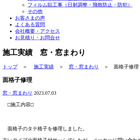
フィルム貼工事（日射調整・飛散防止・防犯）
その他
お客さまの声
よくある質問
会社概要・アクセス
お見積り・お問合せ
施工実績 窓・窓まわり
トップ
＞
施工実績
＞
窓・窓まわり
＞ 面格子修理
面格子修理
窓・窓まわり
2023.07.03
□施工内容□
面格子のタテ格子を修理しました。