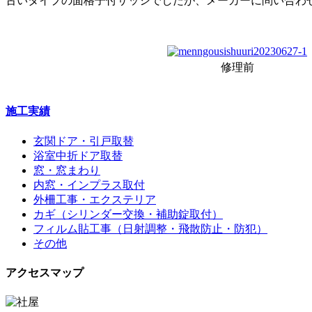
古いタイプの面格子付サッシでしたが、メーカーに問い合わ
修理前
施工実績
玄関ドア・引戸取替
浴室中折ドア取替
窓・窓まわり
内窓・インプラス取付
外柵工事・エクステリア
カギ（シリンダー交換・補助錠取付）
フィルム貼工事（日射調整・飛散防止・防犯）
その他
アクセスマップ