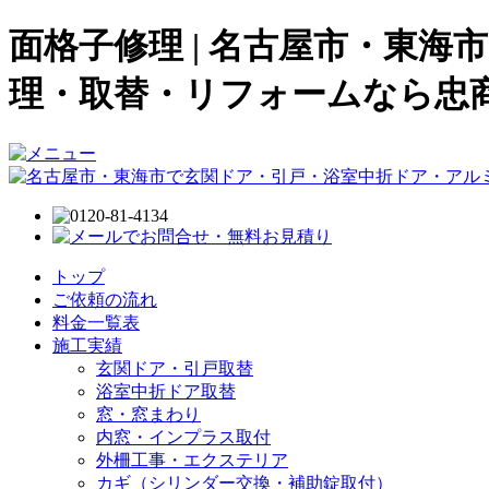
面格子修理 | 名古屋市・東
理・取替・リフォームなら忠
トップ
ご依頼の流れ
料金一覧表
施工実績
玄関ドア・引戸取替
浴室中折ドア取替
窓・窓まわり
内窓・インプラス取付
外柵工事・エクステリア
カギ（シリンダー交換・補助錠取付）