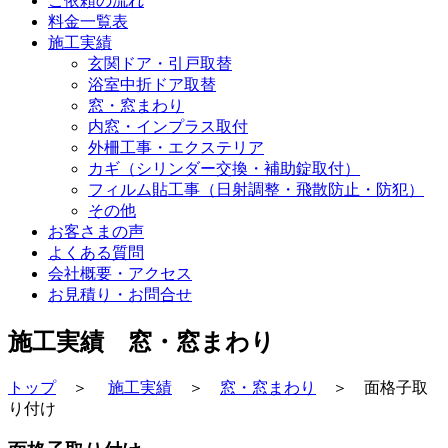
ご依頼の流れ
料金一覧表
施工実績
玄関ドア・引戸取替
浴室中折ドア取替
窓・窓まわり
内窓・インプラス取付
外柵工事・エクステリア
カギ（シリンダー交換・補助錠取付）
フィルム貼工事（日射調整・飛散防止・防犯）
その他
お客さまの声
よくある質問
会社概要・アクセス
お見積り・お問合せ
施工実績 窓・窓まわり
トップ
＞
施工実績
＞
窓・窓まわり
＞ 面格子取
り付け