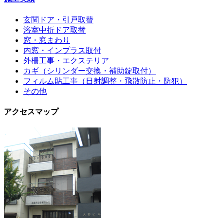
玄関ドア・引戸取替
浴室中折ドア取替
窓・窓まわり
内窓・インプラス取付
外柵工事・エクステリア
カギ（シリンダー交換・補助錠取付）
フィルム貼工事（日射調整・飛散防止・防犯）
その他
アクセスマップ