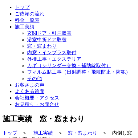
トップ
ご依頼の流れ
料金一覧表
施工実績
玄関ドア・引戸取替
浴室中折ドア取替
窓・窓まわり
内窓・インプラス取付
外柵工事・エクステリア
カギ（シリンダー交換・補助錠取付）
フィルム貼工事（日射調整・飛散防止・防犯）
その他
お客さまの声
よくある質問
会社概要・アクセス
お見積り・お問合せ
施工実績 窓・窓まわり
トップ
＞
施工実績
＞
窓・窓まわり
＞ 内倒し窓