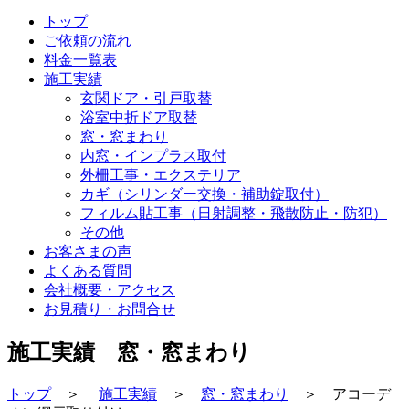
トップ
ご依頼の流れ
料金一覧表
施工実績
玄関ドア・引戸取替
浴室中折ドア取替
窓・窓まわり
内窓・インプラス取付
外柵工事・エクステリア
カギ（シリンダー交換・補助錠取付）
フィルム貼工事（日射調整・飛散防止・防犯）
その他
お客さまの声
よくある質問
会社概要・アクセス
お見積り・お問合せ
施工実績 窓・窓まわり
トップ
＞
施工実績
＞
窓・窓まわり
＞ アコーデ