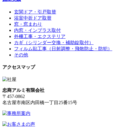
玄関ドア・引戸取替
浴室中折ドア取替
窓・窓まわり
内窓・インプラス取付
外柵工事・エクステリア
カギ（シリンダー交換・補助錠取付）
フィルム貼工事（日射調整・飛散防止・防犯）
その他
アクセスマップ
忠商アルミ有限会社
〒457-0862
名古屋市南区内田橋一丁目25番15号