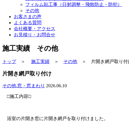
フィルム貼工事（日射調整・飛散防止・防犯）
その他
お客さまの声
よくある質問
会社概要・アクセス
お見積り・お問合せ
施工実績 その他
トップ
＞
施工実績
＞
その他
＞ 片開き網戸取り付
片開き網戸取り付け
その他
,
窓・窓まわり
2026.06.10
□施工内容□
浴室の片開き窓に片開き網戸を取り付けました。