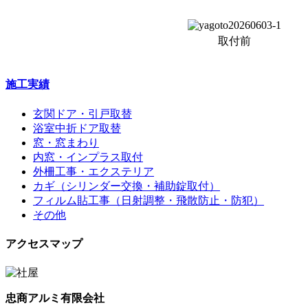
取付前
施工実績
玄関ドア・引戸取替
浴室中折ドア取替
窓・窓まわり
内窓・インプラス取付
外柵工事・エクステリア
カギ（シリンダー交換・補助錠取付）
フィルム貼工事（日射調整・飛散防止・防犯）
その他
アクセスマップ
忠商アルミ有限会社