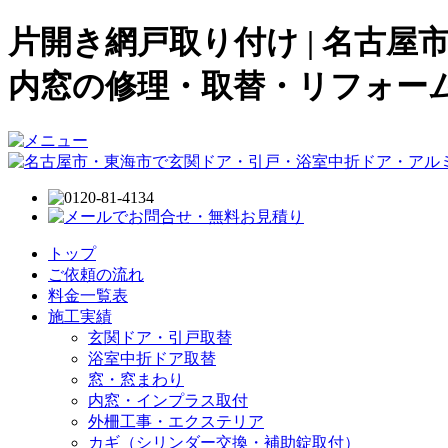
片開き網戸取り付け | 名古
内窓の修理・取替・リフォー
トップ
ご依頼の流れ
料金一覧表
施工実績
玄関ドア・引戸取替
浴室中折ドア取替
窓・窓まわり
内窓・インプラス取付
外柵工事・エクステリア
カギ（シリンダー交換・補助錠取付）