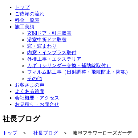
トップ
ご依頼の流れ
料金一覧表
施工実績
玄関ドア・引戸取替
浴室中折ドア取替
窓・窓まわり
内窓・インプラス取付
外柵工事・エクステリア
カギ（シリンダー交換・補助錠取付）
フィルム貼工事（日射調整・飛散防止・防犯）
その他
お客さまの声
よくある質問
会社概要・アクセス
お見積り・お問合せ
社長ブログ
トップ
＞
社長ブログ
＞ 岐阜フラワーローズガーデ