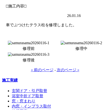
□施工内容□
26.01.16
車でぶつけたテラス柱を修理しました。
修理前
修理中
修理後
« 前のページ
-
次のページ »
施工実績
玄関ドア・引戸取替
浴室中折ドア取替
窓・窓まわり
内窓・インプラス取付