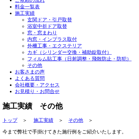
ご依頼の流れ
料金一覧表
施工実績
玄関ドア・引戸取替
浴室中折ドア取替
窓・窓まわり
内窓・インプラス取付
外柵工事・エクステリア
カギ（シリンダー交換・補助錠取付）
フィルム貼工事（日射調整・飛散防止・防犯）
その他
お客さまの声
よくある質問
会社概要・アクセス
お見積り・お問合せ
施工実績 その他
トップ
＞
施工実績
＞
その他
＞
今まで弊社で手掛けてきた施行例をご紹介いたします。